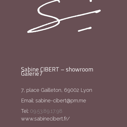
Sabine CIBERT – showroom
Galerie7
7, place Gailleton, 69002 Lyon
Email:
sabine-cibert@pm.me
Tel:
09.53.89.17.98
www.sabinecibert.fr/