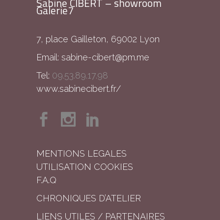
Sabine CIBERT – showroom
Galerie7
7, place Gailleton, 69002 Lyon
Email:
sabine-cibert@pm.me
Tel:
09.53.89.17.98
www.sabinecibert.fr/
MENTIONS LEGALES
UTILISATION COOKIES
F.A.Q
CHRONIQUES D’ATELIER
LIENS UTILES / PARTENAIRES