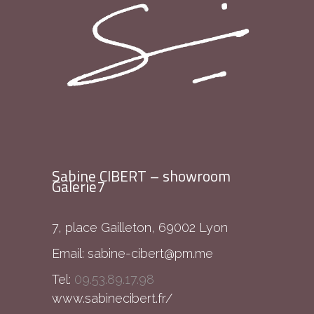
Sabine CIBERT – showroom
Galerie7
7, place Gailleton, 69002 Lyon
Email:
sabine-cibert@pm.me
Tel:
09.53.89.17.98
www.sabinecibert.fr/