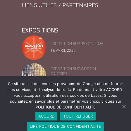
LIENS UTILES / PARTENAIRES
EXPOSITIONS
EXPOSITION AUBUSSON 2026
16 AVRIL 2026
EXPOSITION SHOWROOM
GALERIE7
13 MARS 2025
Ce site utilise des cookies provenant de Google afin de fournir
ses services et d'analyser le trafic. En donnant votre ACCORD,
vous acceptez l'utilisation des cookies de bases. Si vous
FESTIVAL LIN ET FIBRE –
NORMANDIE 2024
souhaitez en savoir plus et paramétrer vos choix, cliquez sur
POLITIQUE DE CONFIDENTIALITE
16 JUILLET 2024
ACCORD
TOUT REFUSER
LIRE POLITIQUE DE CONFIDENTIALITE