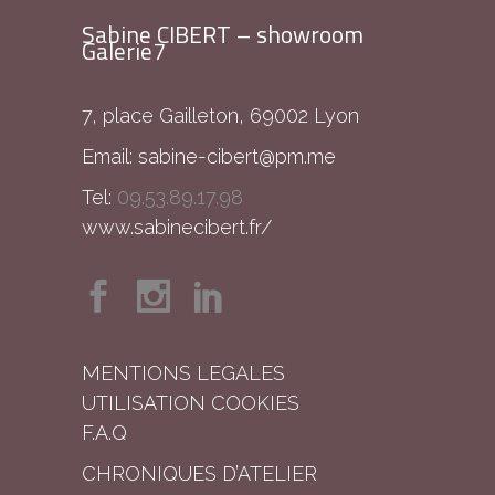
Sabine CIBERT – showroom
Galerie7
7, place Gailleton, 69002 Lyon
Email:
sabine-cibert@pm.me
Tel:
09.53.89.17.98
www.sabinecibert.fr/
MENTIONS LEGALES
UTILISATION COOKIES
F.A.Q
CHRONIQUES D’ATELIER