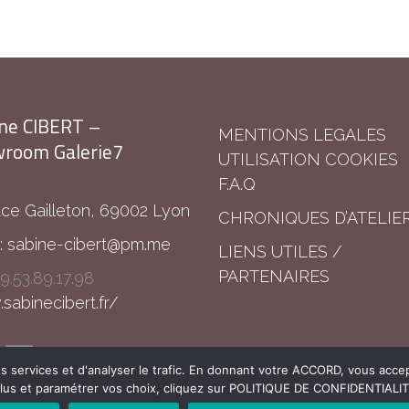
ne CIBERT –
MENTIONS LEGALES
room Galerie7
UTILISATION COOKIES
F.A.Q
ace Gailleton, 69002 Lyon
CHRONIQUES D’ATELIE
:
sabine-cibert@pm.me
LIENS UTILES /
PARTENAIRES
9.53.89.17.98
abinecibert.fr/
s services et d'analyser le trafic. En donnant votre ACCORD, vous accep
lus et paramétrer vos choix, cliquez sur POLITIQUE DE CONFIDENTIALI