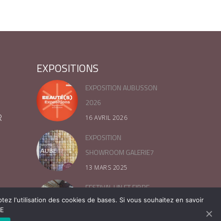
EXPOSITIONS
EXPOSITION AUBUSSON
2026
R
16 AVRIL 2026
EXPOSITION
SHOWROOM GALERIE7
13 MARS 2025
FESTIVAL LIN ET FIBRE –
tez l'utilisation des cookies de bases. Si vous souhaitez en savoir
NORMANDIE 2024
TE
16 JUILLET 2024