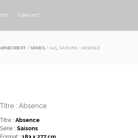
RITS
CONTACT
ABINECIBERT
SERIES
045_SAISONS : ABSENCE
Titre : Absence
Titre :
Absence
Série :
Saisons
Format :
183 x 277 cm