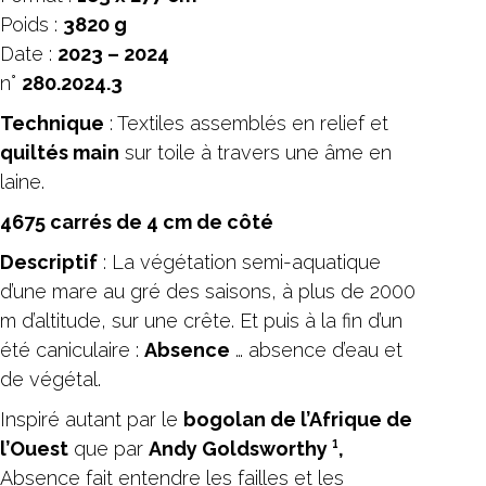
Poids :
3820 g
Date :
2023 – 2024
n°
280.2024.3
Technique
: Textiles assemblés en relief et
quiltés main
sur toile à travers une âme en
laine.
4675 carrés de 4 cm de côté
Descriptif
: La végétation semi-aquatique
d’une mare au gré des saisons, à plus de 2000
m d’altitude, sur une crête. Et puis à la fin d’un
été caniculaire :
Absence
… absence d’eau et
de végétal.
Inspiré autant par le
bogolan de l’Afrique de
l’Ouest
que par
Andy Goldsworthy ¹,
Absence fait entendre les failles et les