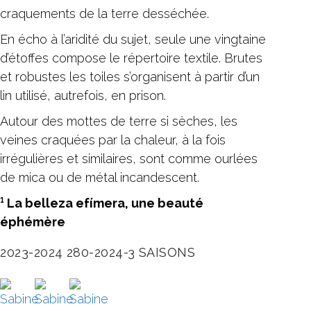
craquements de la terre desséchée.
En écho à l’aridité du sujet, seule une vingtaine
d’étoffes compose le répertoire textile. Brutes
et robustes les toiles s’organisent à partir d’un
lin utilisé, autrefois, en prison.
Autour des mottes de terre si sèches, les
veines craquées par la chaleur, à la fois
irrégulières et similaires, sont comme ourlées
de mica ou de métal incandescent.
¹ La belleza efímera, une beauté
éphémère
2023-2024
280-2024-3
SAISONS