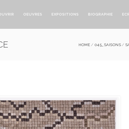
OUVRIR
OEUVRES
EXPOSITIONS
BIOGRAPHIE
EC
CE
HOME
045_SAISONS
S