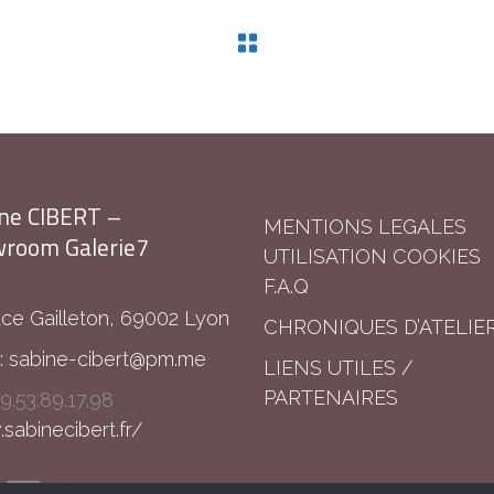
ne CIBERT –
MENTIONS LEGALES
room Galerie7
UTILISATION COOKIES
F.A.Q
ace Gailleton, 69002 Lyon
CHRONIQUES D’ATELIE
:
sabine-cibert@pm.me
LIENS UTILES /
PARTENAIRES
9.53.89.17.98
abinecibert.fr/