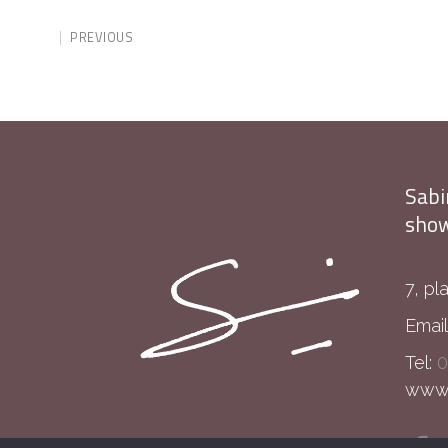
PREVIOUS
Sabi
show
7, pl
Email
Tel:
0
www.s