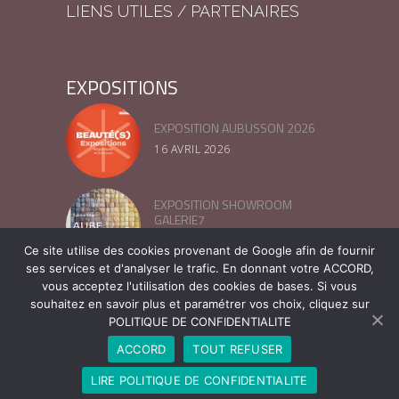
LIENS UTILES / PARTENAIRES
EXPOSITIONS
EXPOSITION AUBUSSON 2026
16 AVRIL 2026
EXPOSITION SHOWROOM
GALERIE7
13 MARS 2025
Ce site utilise des cookies provenant de Google afin de fournir
ses services et d'analyser le trafic. En donnant votre ACCORD,
vous acceptez l'utilisation des cookies de bases. Si vous
FESTIVAL LIN ET FIBRE –
NORMANDIE 2024
souhaitez en savoir plus et paramétrer vos choix, cliquez sur
POLITIQUE DE CONFIDENTIALITE
16 JUILLET 2024
ACCORD
TOUT REFUSER
LIRE POLITIQUE DE CONFIDENTIALITE