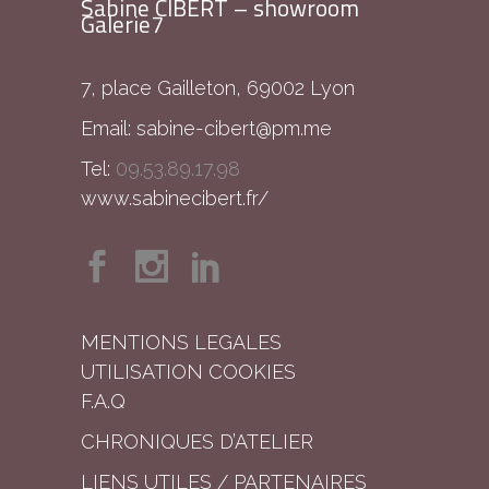
Sabine CIBERT – showroom
Galerie7
7, place Gailleton, 69002 Lyon
Email:
sabine-cibert@pm.me
Tel:
09.53.89.17.98
www.sabinecibert.fr/
MENTIONS LEGALES
UTILISATION COOKIES
F.A.Q
CHRONIQUES D’ATELIER
LIENS UTILES / PARTENAIRES