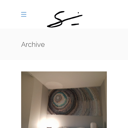
Archive
585_CERCLES :
INTERFERENCES
/
585_CERCLES
SERIES-ANTERIEURES