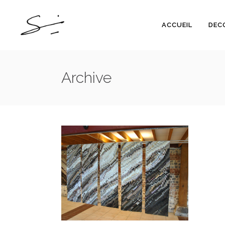
ACCUEIL
DEC
Archive
045_SAISONS : LA PEAU
DU MONDE 2
045_SAISONS
SERIES
/