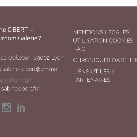
ne CIBERT –
MENTIONS LEGALES
room Galerie7
UTILISATION COOKIES
F.A.Q
ace Gailleton, 69002 Lyon
CHRONIQUES D’ATELIE
:
sabine-cibert@pm.me
LIENS UTILES /
PARTENAIRES
9.53.89.17.98
abinecibert.fr/