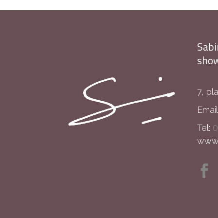
Sabi
show
7, pl
Email
Tel:
0
www.s