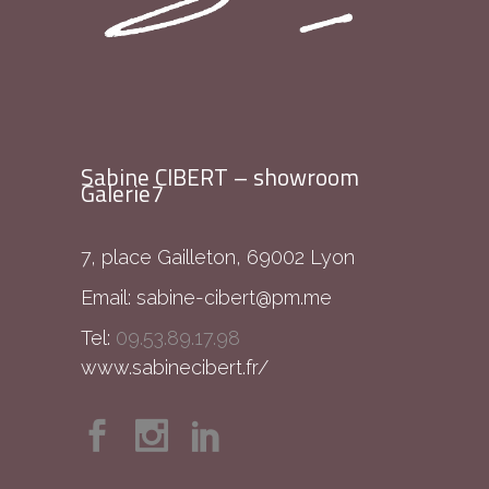
Sabine CIBERT – showroom
Galerie7
7, place Gailleton, 69002 Lyon
Email:
sabine-cibert@pm.me
Tel:
09.53.89.17.98
www.sabinecibert.fr/