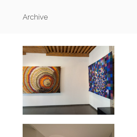
Archive
585_CERCLES : BIG
BROTHER
/
585_CERCLES
SERIES-ANTERIEURES