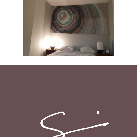
585_CERCLES :
INTERFERENCES
/
585_CERCLES
SERIES-ANTERIEURES