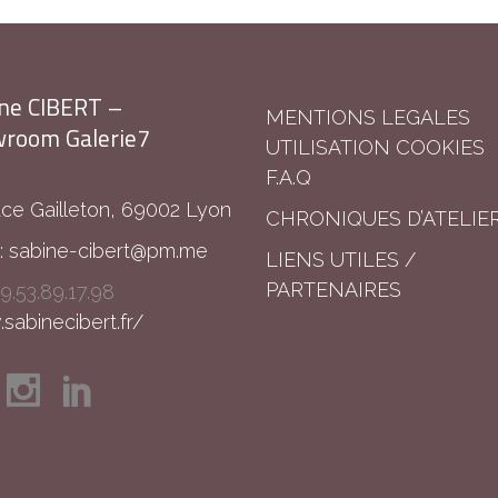
ne CIBERT –
MENTIONS LEGALES
room Galerie7
UTILISATION COOKIES
F.A.Q
ace Gailleton, 69002 Lyon
CHRONIQUES D’ATELIE
:
sabine-cibert@pm.me
LIENS UTILES /
PARTENAIRES
9.53.89.17.98
abinecibert.fr/