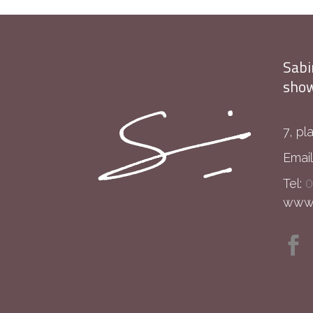
Sabi
show
7, pl
Email
Tel:
0
www.s