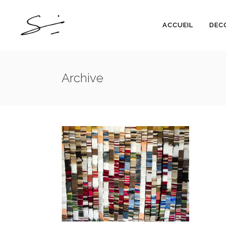
ACCUEIL
DEC
655_COLLAB. :
Archive
REGARDS TEXTILES –
S1
655_COLLABORATIF
SERIES-
/
ANTERIEURES