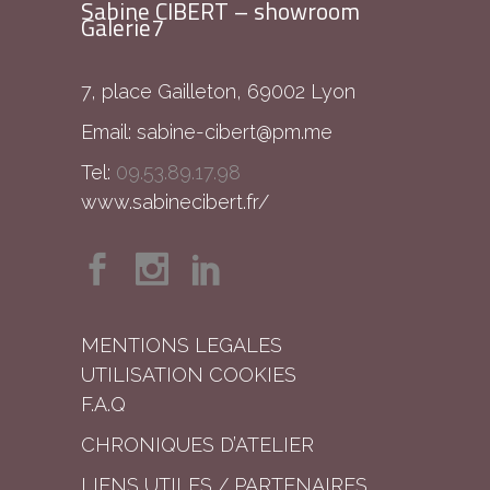
Sabine CIBERT – showroom
Galerie7
7, place Gailleton, 69002 Lyon
Email:
sabine-cibert@pm.me
Tel:
09.53.89.17.98
www.sabinecibert.fr/
MENTIONS LEGALES
UTILISATION COOKIES
F.A.Q
CHRONIQUES D’ATELIER
LIENS UTILES / PARTENAIRES