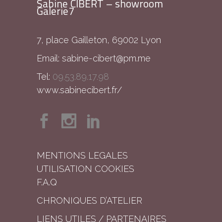
Sabine CIBERT – showroom
Galerie7
7, place Gailleton, 69002 Lyon
Email:
sabine-cibert@pm.me
Tel:
09.53.89.17.98
www.sabinecibert.fr/
MENTIONS LEGALES
UTILISATION COOKIES
F.A.Q
CHRONIQUES D’ATELIER
LIENS UTILES / PARTENAIRES