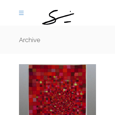
Archive
545_CINQ CARRES : THROB 2
/
545_CINQ-CARRES
SERIES-
ANTERIEURES