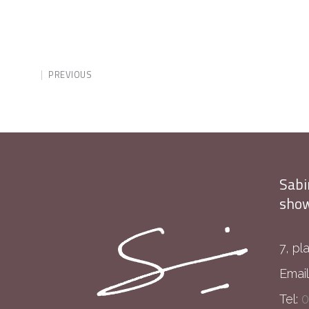
PREVIOUS
Sabi
show
7, pl
Email
Tel:
0