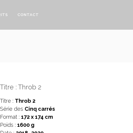
RITS
CONTACT
Titre : Throb 2
Titre :
Throb 2
Série des
Cinq carrés
Format :
172 x 174 cm
Poids :
1600 g
Date :
2018- 2020