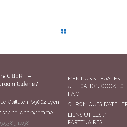
ne CIBERT –
MENTIONS LEGALES
room Galerie7
UTILISATION COOKIES
F.A.Q
ace Gailleton, 69002 Lyon
CHRONIQUES D’ATELIE
:
sabine-cibert@pm.me
LIENS UTILES /
PARTENAIRES
9.53.89.17.98